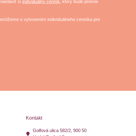
nastaviť si
individuálny cenník
, ktorý bude presne
pomôžeme s vytvorením individuálneho cenníka pre
Kontakt
Golfová ulica 582/2, 900 50