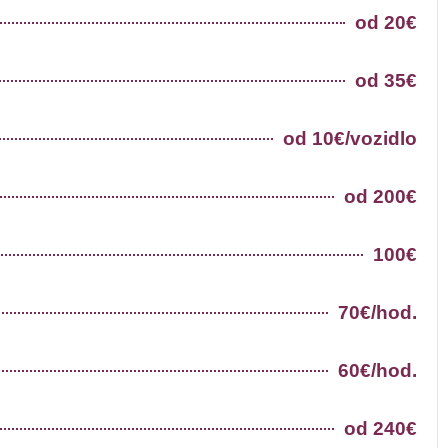
od 20€
od 35€
od 10€/vozidlo
od 200€
100€
70€/hod.
60€/hod.
od 240€