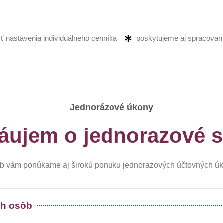
 nastavenia individuálneho cenníka
poskytujeme aj spracova
Jednorázové úkony
áujem o jednorazové 
b vám ponúkame aj širokú ponuku jednorazových účtovných úko
ch osôb