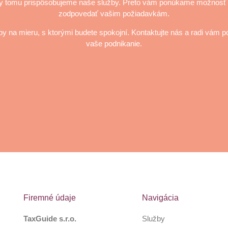
my tomu prispôsobujeme naše služby. Preto vám ponúkame možnosť 
zodpovedať vašim požiadavkám.
 na mieru, s ktorými budete spokojní. Kontaktujte nás a radi vám 
vaše podnikanie.
Firemné údaje
Navigácia
TaxGuide s.r.o.
Služby