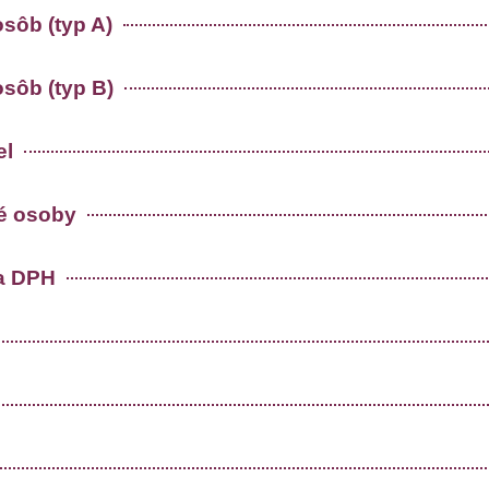
osôb (typ A)
osôb (typ B)
el
ké osoby
ľa DPH