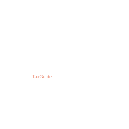
TaxGuide
»
Cenník