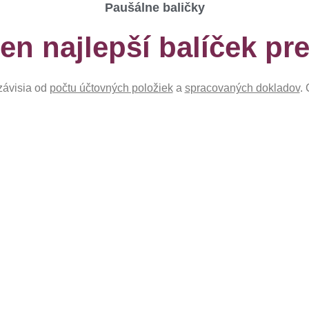
Paušálne baličky
ten najlepší balíček pr
 závisia od
počtu účtovných položiek
a
spracovaných dokladov
.